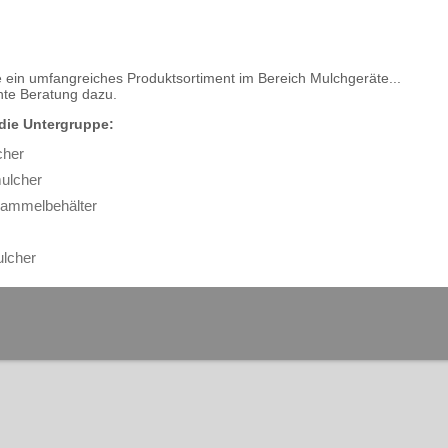
e ein umfangreiches Produktsortiment im Bereich Mulchgeräte...
te Beratung dazu.
 die Untergruppe:
cher
ulcher
Sammelbehälter
lcher