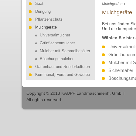
Saat
›
Mulchgeräte
Düngung
Mulchgeräte
Pflanzenschutz
Bei uns finden Si
Mulchgeräte
Und die kompeten
Universalmulcher
Wählen Sie hier
Grünflächenmulcher
Universalmul
Mulcher mit Sammelbehälter
Grünflächenm
Böschungsmulcher
Mulcher mit 
Gartenbau- und Sonderkulturen
Sichelmäher
Kommunal, Forst und Gewerbe
Böschungsmu
Copyright © 2013 KAUPP Landmaschinenh. GmbH
All rights reserved.