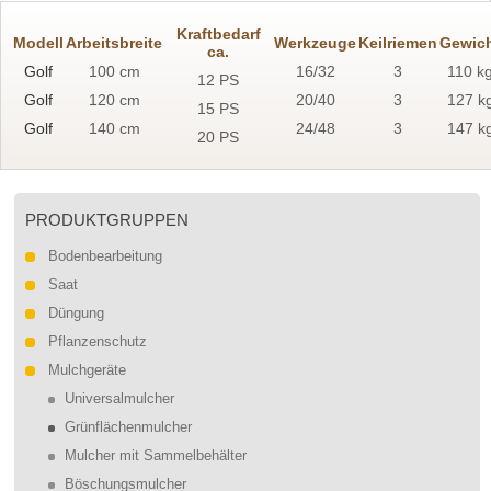
Kraftbedarf
Modell
Arbeitsbreite
Werkzeuge
Keilriemen
Gewic
ca.
Golf
100 cm
16/32
3
110 k
12 PS
Golf
120 cm
20/40
3
127 k
15 PS
Golf
140 cm
24/48
3
147 k
20 PS
PRODUKTGRUPPEN
Bodenbearbeitung
Saat
Düngung
Pflanzenschutz
Mulchgeräte
Universalmulcher
Grünflächenmulcher
Mulcher mit Sammelbehälter
Böschungsmulcher