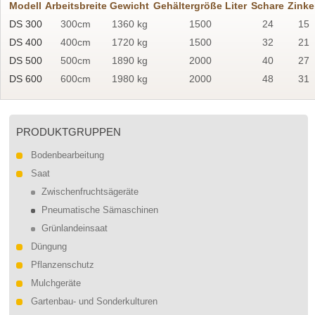
Modell
Arbeitsbreite
Gewicht
Gehältergröße Liter
Schare
Zinke
DS 300
300cm
1360 kg
1500
24
15
DS 400
400cm
1720 kg
1500
32
21
DS 500
500cm
1890 kg
2000
40
27
DS 600
600cm
1980 kg
2000
48
31
PRODUKTGRUPPEN
Bodenbearbeitung
Saat
Zwischenfruchtsägeräte
Pneumatische Sämaschinen
Grünlandeinsaat
Düngung
Pflanzenschutz
Mulchgeräte
Gartenbau- und Sonderkulturen